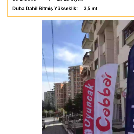
Duba Dahil Bitmiş Yükseklik: 3,5 mt