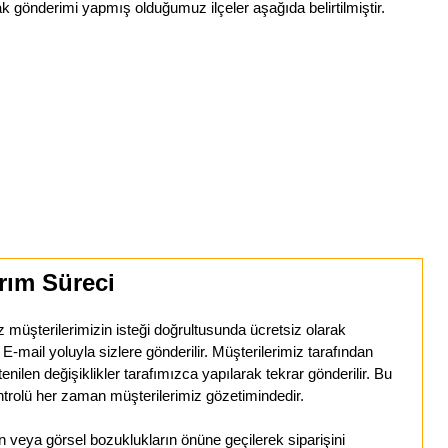
gönderimi yapmış olduğumuz ilçeler aşağıda belirtilmiştir.
rım Süreci
z müşterilerimizin isteği doğrultusunda ücretsiz olarak
mail yoluyla sizlere gönderilir. Müşterilerimiz tarafından
tenilen değişiklikler tarafımızca yapılarak tekrar gönderilir. Bu
trolü her zaman müşterilerimiz gözetimindedir.
veya görsel bozuklukların önüne geçilerek siparişini