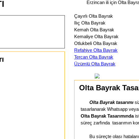
I
Erzincan ili için Olta Bayrak 
Çayırlı Olta Bayrak
Ilıç Olta Bayrak
Kemah Olta Bayrak
Kemaliye Olta Bayrak
Otlukbeli Olta Bayrak
Refahiye Olta Bayrak
Tercan Olta Bayrak
rı
Üzümlü Olta Bayrak
Olta Bayrak Tasa
Olta Bayrak tasarımı
si
tasarlanarak Whatsapp veya E-
Olta Bayrak Tasarımında
is
süreç zarfında tasarımın kon
Bu süreçte olası hataların 