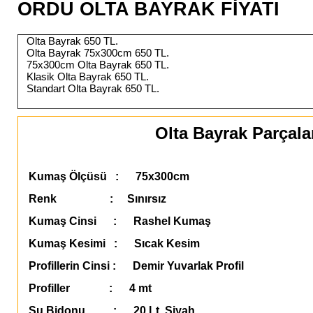
ORDU OLTA BAYRAK FİYATI
Olta Bayrak 650 TL.
Olta Bayrak 75x300cm 650 TL.
75x300cm Olta Bayrak 650 TL.
Klasik Olta Bayrak 650 TL.
Standart Olta Bayrak 650 TL.
Olta Bayrak Parçala
Kumaş Ölçüsü : 75x300cm
Renk : Sınırsız
Kumaş Cinsi : Rashel Kumaş
Kumaş Kesimi : Sıcak Kesim
Profillerin Cinsi : Demir Yuvarlak Profil
Profiller : 4 mt
Su Bidonu : 20 Lt. Siyah