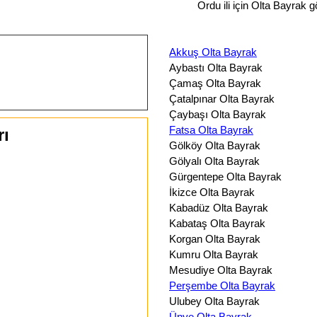
Ordu ili için Olta Bayrak gönd
Akkuş Olta Bayrak
Aybastı Olta Bayrak
Çamaş Olta Bayrak
Çatalpınar Olta Bayrak
Çaybaşı Olta Bayrak
Fatsa Olta Bayrak
rı
Gölköy Olta Bayrak
Gölyalı Olta Bayrak
Gürgentepe Olta Bayrak
İkizce Olta Bayrak
Kabadüz Olta Bayrak
Kabataş Olta Bayrak
Korgan Olta Bayrak
Kumru Olta Bayrak
Mesudiye Olta Bayrak
Perşembe Olta Bayrak
Ulubey Olta Bayrak
Ünye Olta Bayrak