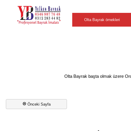
Şehirler
Olta Bayrak örnekleri
Olta Bayrak başta olmak üzere Ordu ili 
Önceki Sayfa