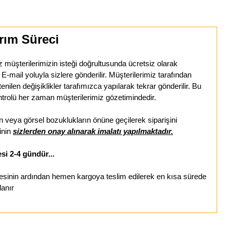
rım Süreci
z müşterilerimizin isteği doğrultusunda ücretsiz olarak
mail yoluyla sizlere gönderilir. Müşterilerimiz tarafından
tenilen değişiklikler tarafımızca yapılarak tekrar gönderilir. Bu
trolü her zaman müşterilerimiz gözetimindedir.
veya görsel bozuklukların önüne geçilerek siparişini
inin
sizlerden onay alınarak imalatı yapılmaktadır.
si 2-4 gündür...
esinin ardından hemen kargoya teslim edilerek en kısa sürede
lanır