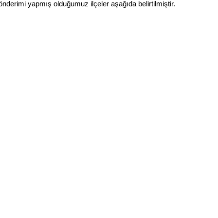
erimi yapmış olduğumuz ilçeler aşağıda belirtilmiştir.