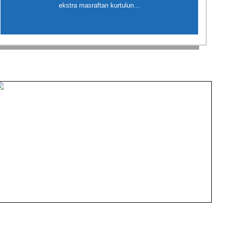
ekstra masraftan kurtulun...