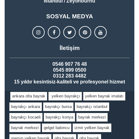
İstanbul / Zeytinburnu
SOSYAL MEDYA
İletişim
0546 907 76 48
0545 899 0500
0312 283 4482
15 yıldır kesintisiz-kaliteli ve profesyonel hizmet
ankara olta bayrak
yelken bayrakçı
yelken bayrak imalatı
bayrakçı ankara
bayrakçı bursa
bayrakçı istanbul
bayrakçı kocaeli
bayrakçı konya
bayrak merkezi
bayrak merkezi
gelgel baloncu
izmir yelken bayrak
mersin yelken bayrak
olta bayrak
olta bayrak