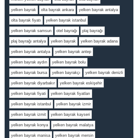
yelken bayrak
olta bayrak ankara
yelken bayrak antalya
olta bayrak fiyatı
yelken bayrak istanbul
yelken bayrak samsun
otel bayrağı
plaj bayrağı
plaj bayrağı antalya
yelken bayrak
yelken bayrak adana
yelken bayrak antalya
yelken bayrak antep
yelken bayrak aydın
yelken bayrak bolu
yelken bayrak bursa
yelken bayrakçı
yelken bayrak denizli
yelken bayrak diyarbakır
yelken bayrak eskişehir
yelken bayrak fiyati
yelken bayrak fiyatları
yelken bayrak istanbul
yelken bayrak izmir
yelken bayrak izmit
yelken bayrak kayseri
yelken bayrak konya
yelken bayrak malatya
yelken bayrak manisa
yelken bayrak mersin