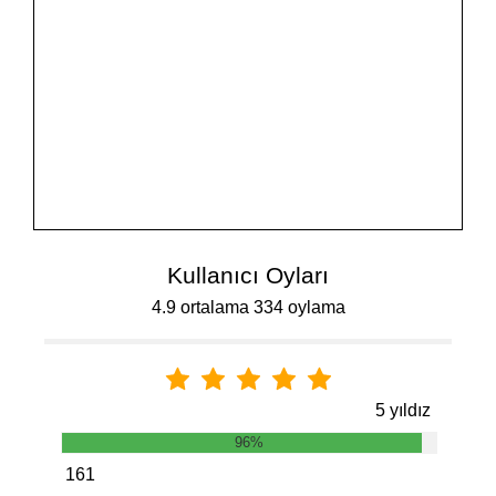
Kullanıcı Oyları
4.9 ortalama 334 oylama
5 yıldız
96%
161