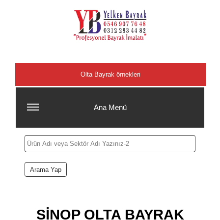
Şehirler
Olta Bayrak örnekleri
Ana Menü
SİNOP OLTA BAYRAK