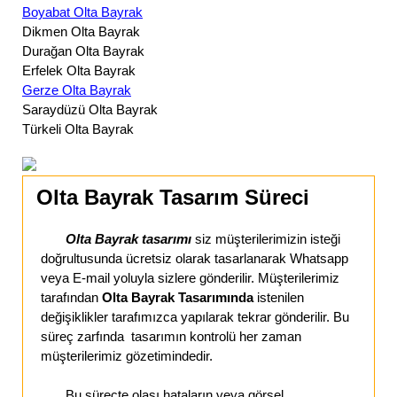
Boyabat Olta Bayrak
Dikmen Olta Bayrak
Durağan Olta Bayrak
Erfelek Olta Bayrak
Gerze Olta Bayrak
Saraydüzü Olta Bayrak
Türkeli Olta Bayrak
Olta Bayrak Tasarım Süreci
Olta Bayrak tasarımı
siz müşterilerimizin isteği
doğrultusunda ücretsiz olarak tasarlanarak Whatsapp
veya E-mail yoluyla sizlere gönderilir. Müşterilerimiz
tarafından
Olta Bayrak Tasarımında
istenilen
değişiklikler tarafımızca yapılarak tekrar gönderilir. Bu
süreç zarfında tasarımın kontrolü her zaman
müşterilerimiz gözetimindedir.
Bu süreçte olası hataların veya görsel