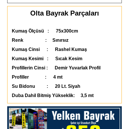
Olta Bayrak Parçaları
Kumaş Ölçüsü : 75x300cm
Renk : Sınırsız
Kumaş Cinsi : Rashel Kumaş
Kumaş Kesimi : Sıcak Kesim
Profillerin Cinsi : Demir Yuvarlak Profil
Profiller : 4 mt
Su Bidonu : 20 Lt. Siyah
Duba Dahil Bitmiş Yükseklik: 3,5 mt