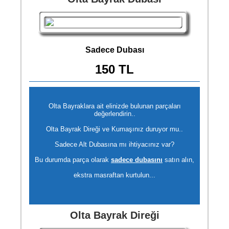
Sadece Dubası
150 TL
Olta Bayraklara ait elinizde bulunan parçaları
değerlendirin..
Olta Bayrak Direği ve Kumaşınız duruyor mu..
Sadece Alt Dubasına mı ihtiyacınız var?
Bu durumda parça olarak
sadece dubasını
satın alın,
ekstra masraftan kurtulun...
Olta Bayrak Direği