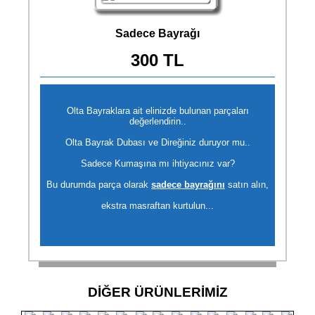
Sadece Bayrağı
300 TL
Olta Bayraklara ait elinizde bulunan parçaları
değerlendirin..
Olta Bayrak Dubası ve Direğiniz duruyor mu..
Sadece Kumaşına mı ihtiyacınız var?
Bu durumda parça olarak
sadece bayrağını
satın alın,
ekstra masraftan kurtulun...
DİĞER ÜRÜNLERİMİZ