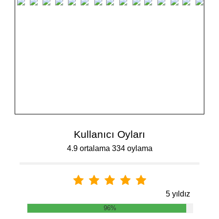
Kullanıcı Oyları
4.9 ortalama 334 oylama
5 yıldız
96%