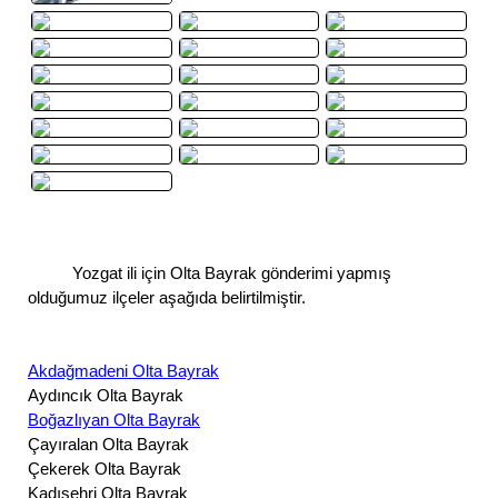
Yozgat ili için Olta Bayrak gönderimi yapmış
olduğumuz ilçeler aşağıda belirtilmiştir.
Akdağmadeni Olta Bayrak
Aydıncık Olta Bayrak
Boğazlıyan Olta Bayrak
Çayıralan Olta Bayrak
Çekerek Olta Bayrak
Kadışehri Olta Bayrak