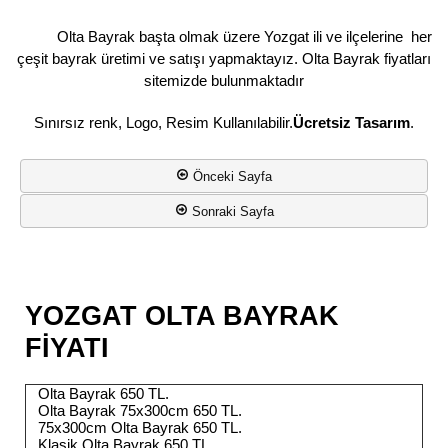
Olta Bayrak başta olmak üzere Yozgat ili ve ilçelerine her
çeşit bayrak üretimi ve satışı yapmaktayız. Olta Bayrak fiyatları
sitemizde bulunmaktadır
Sınırsız renk, Logo, Resim Kullanılabilir.
Ücretsiz Tasarım
.
Önceki Sayfa
Sonraki Sayfa
YOZGAT OLTA BAYRAK
FİYATI
Olta Bayrak 650 TL.
Olta Bayrak 75x300cm 650 TL.
75x300cm Olta Bayrak 650 TL.
Klasik Olta Bayrak 650 TL.