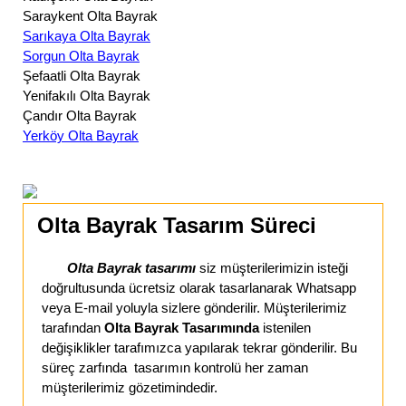
Saraykent Olta Bayrak
Sarıkaya Olta Bayrak
Sorgun Olta Bayrak
Şefaatli Olta Bayrak
Yenifakılı Olta Bayrak
Çandır Olta Bayrak
Yerköy Olta Bayrak
Olta Bayrak Tasarım Süreci
Olta Bayrak tasarımı
siz müşterilerimizin isteği
doğrultusunda ücretsiz olarak tasarlanarak Whatsapp
veya E-mail yoluyla sizlere gönderilir. Müşterilerimiz
tarafından
Olta Bayrak Tasarımında
istenilen
değişiklikler tarafımızca yapılarak tekrar gönderilir. Bu
süreç zarfında tasarımın kontrolü her zaman
müşterilerimiz gözetimindedir.